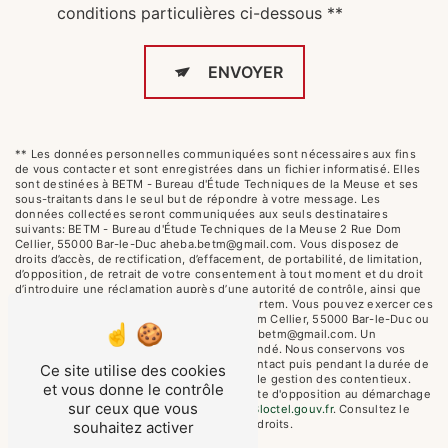
conditions particulières ci-dessous **
ENVOYER
** Les données personnelles communiquées sont nécessaires aux fins
de vous contacter et sont enregistrées dans un fichier informatisé. Elles
sont destinées à BETM - Bureau d'Étude Techniques de la Meuse et ses
sous-traitants dans le seul but de répondre à votre message. Les
données collectées seront communiquées aux seuls destinataires
suivants: BETM - Bureau d'Étude Techniques de la Meuse 2 Rue Dom
Cellier, 55000 Bar-le-Duc aheba.betm@gmail.com. Vous disposez de
droits d’accès, de rectification, d’effacement, de portabilité, de limitation,
d’opposition, de retrait de votre consentement à tout moment et du droit
d’introduire une réclamation auprès d’une autorité de contrôle, ainsi que
d’organiser le sort de vos données post-mortem. Vous pouvez exercer ces
droits par voie postale à l'adresse 2 Rue Dom Cellier, 55000 Bar-le-Duc ou
par courrier électronique à l'adresse aheba.betm@gmail.com. Un
justificatif d'identité pourra vous être demandé. Nous conservons vos
données pendant la période de prise de contact puis pendant la durée de
Ce site utilise des cookies
prescription légale aux fins probatoires et de gestion des contentieux.
et vous donne le contrôle
Vous avez le droit de vous inscrire sur la liste d'opposition au démarchage
sur ceux que vous
téléphonique, disponible à cette adresse:
Bloctel.gouv.fr
. Consultez le
site cnil.fr pour plus d’informations sur vos droits.
souhaitez activer