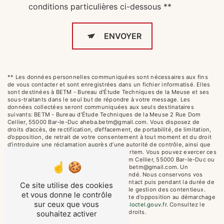
conditions particulières ci-dessous **
ENVOYER
** Les données personnelles communiquées sont nécessaires aux fins
de vous contacter et sont enregistrées dans un fichier informatisé. Elles
sont destinées à BETM - Bureau d'Étude Techniques de la Meuse et ses
sous-traitants dans le seul but de répondre à votre message. Les
données collectées seront communiquées aux seuls destinataires
suivants: BETM - Bureau d'Étude Techniques de la Meuse 2 Rue Dom
Cellier, 55000 Bar-le-Duc aheba.betm@gmail.com. Vous disposez de
droits d’accès, de rectification, d’effacement, de portabilité, de limitation,
d’opposition, de retrait de votre consentement à tout moment et du droit
d’introduire une réclamation auprès d’une autorité de contrôle, ainsi que
d’organiser le sort de vos données post-mortem. Vous pouvez exercer ces
droits par voie postale à l'adresse 2 Rue Dom Cellier, 55000 Bar-le-Duc ou
par courrier électronique à l'adresse aheba.betm@gmail.com. Un
justificatif d'identité pourra vous être demandé. Nous conservons vos
données pendant la période de prise de contact puis pendant la durée de
Ce site utilise des cookies
prescription légale aux fins probatoires et de gestion des contentieux.
et vous donne le contrôle
Vous avez le droit de vous inscrire sur la liste d'opposition au démarchage
sur ceux que vous
téléphonique, disponible à cette adresse:
Bloctel.gouv.fr
. Consultez le
site cnil.fr pour plus d’informations sur vos droits.
souhaitez activer