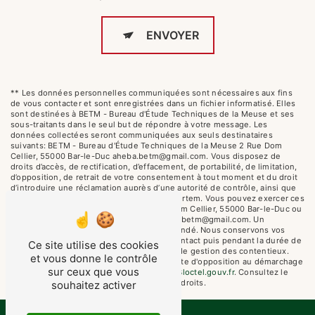
ENVOYER
** Les données personnelles communiquées sont nécessaires aux fins
de vous contacter et sont enregistrées dans un fichier informatisé. Elles
sont destinées à BETM - Bureau d'Étude Techniques de la Meuse et ses
sous-traitants dans le seul but de répondre à votre message. Les
données collectées seront communiquées aux seuls destinataires
suivants: BETM - Bureau d'Étude Techniques de la Meuse 2 Rue Dom
Cellier, 55000 Bar-le-Duc aheba.betm@gmail.com. Vous disposez de
droits d’accès, de rectification, d’effacement, de portabilité, de limitation,
d’opposition, de retrait de votre consentement à tout moment et du droit
d’introduire une réclamation auprès d’une autorité de contrôle, ainsi que
d’organiser le sort de vos données post-mortem. Vous pouvez exercer ces
droits par voie postale à l'adresse 2 Rue Dom Cellier, 55000 Bar-le-Duc ou
par courrier électronique à l'adresse aheba.betm@gmail.com. Un
justificatif d'identité pourra vous être demandé. Nous conservons vos
données pendant la période de prise de contact puis pendant la durée de
Ce site utilise des cookies
prescription légale aux fins probatoires et de gestion des contentieux.
et vous donne le contrôle
Vous avez le droit de vous inscrire sur la liste d'opposition au démarchage
sur ceux que vous
téléphonique, disponible à cette adresse:
Bloctel.gouv.fr
. Consultez le
site cnil.fr pour plus d’informations sur vos droits.
souhaitez activer