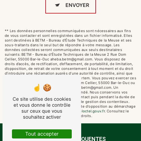
ENVOYER
** Les données personnelles communiquées sont nécessaires aux fins
de vous contacter et sont enregistrées dans un fichier informatisé. Elles
sont destinées à BETM - Bureau d'Étude Techniques de la Meuse et ses
sous-traitants dans le seul but de répondre à votre message. Les
données collectées seront communiquées aux seuls destinataires
suivants: BETM - Bureau d'Étude Techniques de la Meuse 2 Rue Dom
Cellier, 55000 Bar-le-Duc aheba.betm@gmail.com. Vous disposez de
droits d’accès, de rectification, d’effacement, de portabilité, de limitation,
d’opposition, de retrait de votre consentement à tout moment et du droit
d’introduire une réclamation auprès d’une autorité de contrôle, ainsi que
d’organiser le sort de vos données post-mortem. Vous pouvez exercer ces
droits par voie postale à l'adresse 2 Rue Dom Cellier, 55000 Bar-le-Duc ou
par courrier électronique à l'adresse aheba.betm@gmail.com. Un
justificatif d'identité pourra vous être demandé. Nous conservons vos
données pendant la période de prise de contact puis pendant la durée de
Ce site utilise des cookies
prescription légale aux fins probatoires et de gestion des contentieux.
et vous donne le contrôle
Vous avez le droit de vous inscrire sur la liste d'opposition au démarchage
sur ceux que vous
téléphonique, disponible à cette adresse:
Bloctel.gouv.fr
. Consultez le
site cnil.fr pour plus d’informations sur vos droits.
souhaitez activer
Tout accepter
RECHERCHES FRÉQUENTES