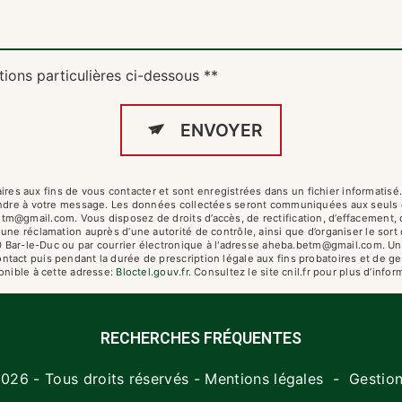
tions particulières ci-dessous **
ENVOYER
s aux fins de vous contacter et sont enregistrées dans un fichier informatisé
pondre à votre message. Les données collectées seront communiquées aux seuls 
gmail.com. Vous disposez de droits d’accès, de rectification, d’effacement, de p
 une réclamation auprès d’une autorité de contrôle, ainsi que d’organiser le s
00 Bar-le-Duc ou par courrier électronique à l'adresse aheba.betm@gmail.com. Un 
act puis pendant la durée de prescription légale aux fins probatoires et de ges
onible à cette adresse:
Bloctel.gouv.fr
. Consultez le site cnil.fr pour plus d’infor
RECHERCHES FRÉQUENTES
026 - Tous droits réservés -
Mentions légales
-
Gestio