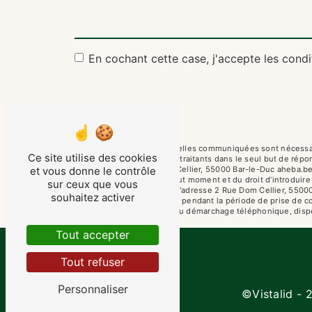
En cochant cette case, j'accepte les condi
** Les données personnelles communiquées sont nécessaire
Ce site utilise des cookies
de la Meuse et ses sous-traitants dans le seul but de ré
de la Meuse 2 Rue Dom Cellier, 55000 Bar-le-Duc aheba.betm@
et vous donne le contrôle
votre consentement à tout moment et du droit d’introduire
sur ceux que vous
droits par voie postale à l'adresse 2 Rue Dom Cellier, 550
souhaitez activer
conservons vos données pendant la période de prise de cont
sur la liste d'opposition au démarchage téléphonique, disp
Tout accepter
Tout refuser
Personnaliser
©
Vistalid
- 2