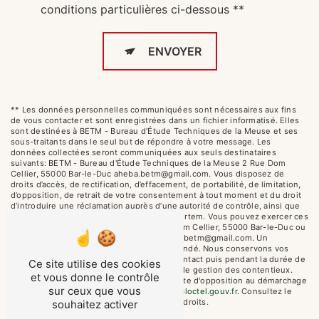
conditions particulières ci-dessous **
ENVOYER
** Les données personnelles communiquées sont nécessaires aux fins
de vous contacter et sont enregistrées dans un fichier informatisé. Elles
sont destinées à BETM - Bureau d'Étude Techniques de la Meuse et ses
sous-traitants dans le seul but de répondre à votre message. Les
données collectées seront communiquées aux seuls destinataires
suivants: BETM - Bureau d'Étude Techniques de la Meuse 2 Rue Dom
Cellier, 55000 Bar-le-Duc aheba.betm@gmail.com. Vous disposez de
droits d’accès, de rectification, d’effacement, de portabilité, de limitation,
d’opposition, de retrait de votre consentement à tout moment et du droit
d’introduire une réclamation auprès d’une autorité de contrôle, ainsi que
d’organiser le sort de vos données post-mortem. Vous pouvez exercer ces
droits par voie postale à l'adresse 2 Rue Dom Cellier, 55000 Bar-le-Duc ou
par courrier électronique à l'adresse aheba.betm@gmail.com. Un
justificatif d'identité pourra vous être demandé. Nous conservons vos
données pendant la période de prise de contact puis pendant la durée de
Ce site utilise des cookies
prescription légale aux fins probatoires et de gestion des contentieux.
et vous donne le contrôle
Vous avez le droit de vous inscrire sur la liste d'opposition au démarchage
sur ceux que vous
téléphonique, disponible à cette adresse:
Bloctel.gouv.fr
. Consultez le
site cnil.fr pour plus d’informations sur vos droits.
souhaitez activer