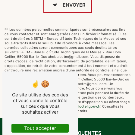
ENVOYER
** Les données personnelles communiquées sont nécessaires aux fins
de vous contacter et sont enregistrées dans un fichier informatisé. Elles
sont destinées à BETM - Bureau d'Étude Techniques de la Meuse et ses
sous-traitants dans le seul but de répondre à votre message. Les
données collectées seront communiquées aux seuls destinataires
suivants: BETM - Bureau d'Étude Techniques de la Meuse 2 Rue Dom
Cellier, 55000 Bar-le-Duc aheba.betm@gmail.com. Vous disposez de
droits d’accès, de rectification, d’effacement, de portabilité, de limitation,
d’opposition, de retrait de votre consentement à tout moment et du droit
d’introduire une réclamation auprès d’une autorité de contrôle, ainsi que
d’organiser le sort de vos données post-mortem. Vous pouvez exercer ces
droits par voie postale à l'adresse 2 Rue Dom Cellier, 55000 Bar-le-Duc ou
par courrier électronique à l'adresse aheba.betm@gmail.com. Un
justificatif d'identité pourra vous être demandé. Nous conservons vos
données pendant la période de prise de contact puis pendant la durée de
Ce site utilise des cookies
prescription légale aux fins probatoires et de gestion des contentieux.
et vous donne le contrôle
Vous avez le droit de vous inscrire sur la liste d'opposition au démarchage
sur ceux que vous
téléphonique, disponible à cette adresse:
Bloctel.gouv.fr
. Consultez le
site cnil.fr pour plus d’informations sur vos droits.
souhaitez activer
Tout accepter
RECHERCHES FRÉQUENTES