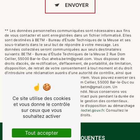
ENVOYER
** Les données personnelles communiquées sont nécessaires aux fins
de vous contacter et sont enregistrées dans un fichier informatisé. Elles
sont destinées à BETM - Bureau d'Étude Techniques de la Meuse et ses
sous-traitants dans le seul but de répondre à votre message. Les
données collectées seront communiquées aux seuls destinataires
suivants: BETM - Bureau d'Étude Techniques de la Meuse 2 Rue Dom
Cellier, 55000 Bar-le-Duc aheba.betm@gmail.com. Vous disposez de
droits d’accès, de rectification, d’effacement, de portabilité, de limitation,
d’opposition, de retrait de votre consentement à tout moment et du droit
d’introduire une réclamation auprès d’une autorité de contrôle, ainsi que
d’organiser le sort de vos données post-mortem. Vous pouvez exercer ces
droits par voie postale à l'adresse 2 Rue Dom Cellier, 55000 Bar-le-Duc ou
par courrier électronique à l'adresse aheba.betm@gmail.com. Un
justificatif d'identité pourra vous être demandé. Nous conservons vos
données pendant la période de prise de contact puis pendant la durée de
Ce site utilise des cookies
prescription légale aux fins probatoires et de gestion des contentieux.
et vous donne le contrôle
Vous avez le droit de vous inscrire sur la liste d'opposition au démarchage
sur ceux que vous
téléphonique, disponible à cette adresse:
Bloctel.gouv.fr
. Consultez le
site cnil.fr pour plus d’informations sur vos droits.
souhaitez activer
Tout accepter
RECHERCHES FRÉQUENTES